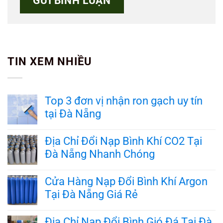
TIN XEM NHIỀU
Top 3 đơn vị nhận ron gạch uy tín
tại Đà Nẵng
Không
có
Địa Chỉ Đổi Nạp Bình Khí CO2 Tại
bình
Đà Nẵng Nhanh Chóng
luận
ở
Không
Top
có
Cửa Hàng Nạp Đổi Bình Khí Argon
3
bình
đơn
Tại Đà Nẵng Giá Rẻ
luận
vị
ở
nhận
Không
Địa
ron
có
Địa Chỉ Nạp Đổi Bình Gió Đá Tại Đà
Chỉ