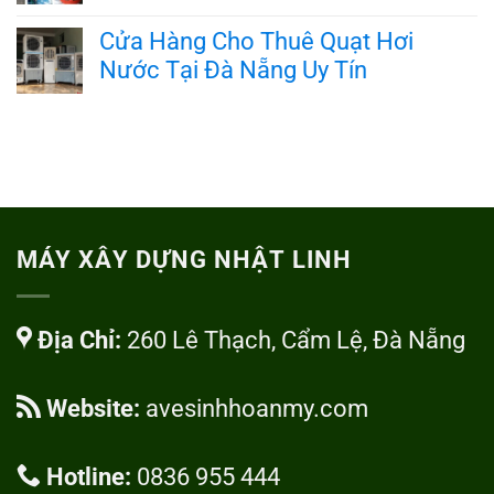
tín
ở
Bình
Không
tại
Cửa
Khí
có
Cửa Hàng Cho Thuê Quạt Hơi
Đà
Hàng
CO2
bình
Nẵng
Nạp
Nước Tại Đà Nẵng Uy Tín
Tại
luận
Đổi
Đà
ở
Bình
Không
Nẵng
Địa
Khí
có
Nhanh
Chỉ
Argon
bình
Chóng
Nạp
Tại
luận
Đổi
Đà
ở
Bình
Nẵng
Cửa
Gió
Giá
Hàng
Đá
Rẻ
Cho
Tại
MÁY XÂY DỰNG NHẬT LINH
Thuê
Đà
Quạt
Nẵng
Hơi
Giá
Nước
Rẻ
Địa Chỉ:
260 Lê Thạch, Cẩm Lệ, Đà Nẵng
Tại
Nhanh
Đà
Chóng
Nẵng
Uy
Website:
avesinhhoanmy.com
Tín
Hotline:
0836 955 444