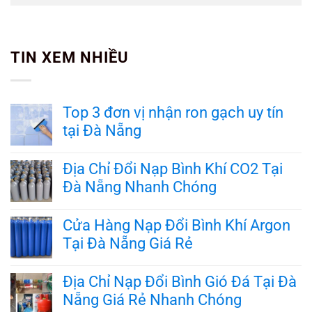
TIN XEM NHIỀU
Top 3 đơn vị nhận ron gạch uy tín
tại Đà Nẵng
Không
có
Địa Chỉ Đổi Nạp Bình Khí CO2 Tại
bình
Đà Nẵng Nhanh Chóng
luận
ở
Không
Top
có
Cửa Hàng Nạp Đổi Bình Khí Argon
3
bình
đơn
Tại Đà Nẵng Giá Rẻ
luận
vị
ở
nhận
Không
Địa
ron
có
Địa Chỉ Nạp Đổi Bình Gió Đá Tại Đà
Chỉ
gạch
bình
Đổi
Nẵng Giá Rẻ Nhanh Chóng
uy
luận
Nạp