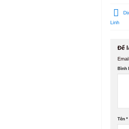
Dịc
Linh
Để l
Email
Bình 
Tên
*