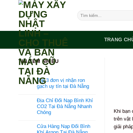
Bỏ
qua
Tìm
nội
kiếm:
dung
TRANG CH
TIN XEM NHIỀU
Top 3 đơn vị nhận ron
gạch uy tín tại Đà Nẵng
Không
có
Địa Chỉ Đổi Nạp Bình Khí
bình
luận
CO2 Tại Đà Nẵng Nhanh
ở
Khi bạn 
Chóng
Top
3
trên vật
Không
đơn
có
Cửa Hàng Nạp Đổi Bình
giải phá
vị
bình
nhận
luận
Khí Argon Tại Đà Nẵng