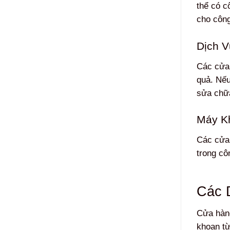
thể có c
cho công
Dịch V
Các cửa 
quả. Nếu
sửa chữ
Máy K
Các cửa 
trong cô
Các 
Cửa hàn
khoan từ