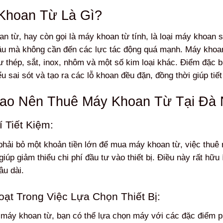
Khoan Từ Là Gì?
n từ, hay còn gọi là máy khoan từ tính, là loại máy khoan s
u mà không cần đến các lực tác động quá mạnh. Máy khoan
 thép, sắt, inox, nhôm và một số kim loại khác. Điểm đặc 
ểu sai sót và tạo ra các lỗ khoan đều đặn, đồng thời giúp tiết
Sao Nên Thuê Máy Khoan Từ Tại Đà
í Tiết Kiệm:
phải bỏ một khoản tiền lớn để mua máy khoan từ, việc thuê m
 giúp giảm thiểu chi phí đầu tư vào thiết bị. Điều này rất h
âu dài.
oạt Trong Việc Lựa Chọn Thiết Bị:
 máy khoan từ, bạn có thể lựa chọn máy với các đặc điểm 