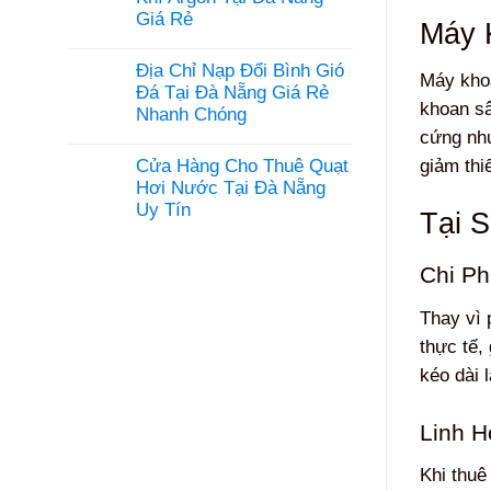
ron
ở
Giá Rẻ
gạch
Địa
Máy 
uy
Chỉ
Không
tín
Đổi
có
tại
Địa Chỉ Nạp Đổi Bình Gió
Nạp
bình
Máy khoa
Đà
Bình
luận
Đá Tại Đà Nẵng Giá Rẻ
Nẵng
Khí
ở
khoan sâ
Nhanh Chóng
CO2
Cửa
Tại
Hàng
cứng như
Không
Đà
Nạp
có
Nẵng
Cửa Hàng Cho Thuê Quạt
giảm thi
Đổi
bình
Nhanh
Bình
luận
Hơi Nước Tại Đà Nẵng
Chóng
Khí
ở
Uy Tín
Argon
Địa
Tại 
Tại
Chỉ
Không
Đà
Nạp
có
Nẵng
Đổi
bình
Chi Ph
Giá
Bình
luận
Rẻ
Gió
ở
Đá
Cửa
Thay vì 
Tại
Hàng
Đà
Cho
thực tế,
Nẵng
Thuê
Giá
Quạt
kéo dài l
Rẻ
Hơi
Nhanh
Nước
Chóng
Tại
Linh H
Đà
Nẵng
Uy
Khi thuê
Tín