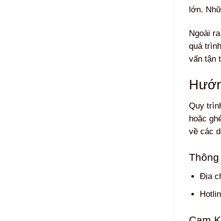
lớn. Nhữ
Ngoài ra
quá trìn
vấn tận 
Hướn
Quy trìn
hoặc ghé
về các d
Thông t
Địa c
Hotli
Cam K