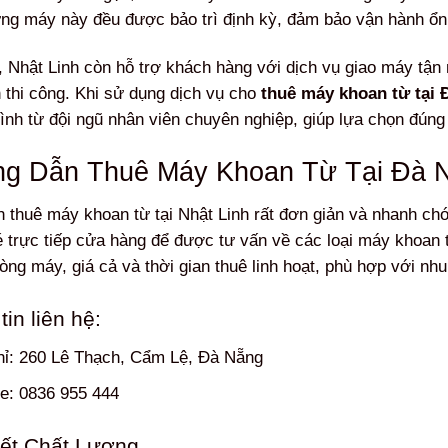
ng máy này đều được bảo trì định kỳ, đảm bảo vận hành ổn đ
, Nhật Linh còn hỗ trợ khách hàng với dịch vụ giao máy tận n
h thi công. Khi sử dụng dịch vụ cho
thuê máy khoan từ tại 
tình từ đội ngũ nhân viên chuyên nghiệp, giúp lựa chọn đúng 
g Dẫn Thuê Máy Khoan Từ Tại Đà 
h thuê máy khoan từ tại Nhật Linh rất đơn giản và nhanh chón
 trực tiếp cửa hàng để được tư vấn về các loại máy khoan t
òng máy, giá cả và thời gian thuê linh hoạt, phù hợp với nhu
in liên hệ:
hỉ: 260 Lê Thạch, Cẩm Lệ, Đà Nẵng
ne: 0836 955 444
ết Chất Lượng