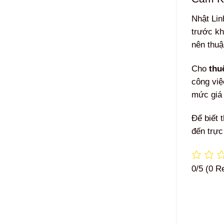
Nhật Lin
trước kh
nên thuậ
Cho
thu
công việ
mức giá 
Để biết 
đến trực
0/5
(0 R